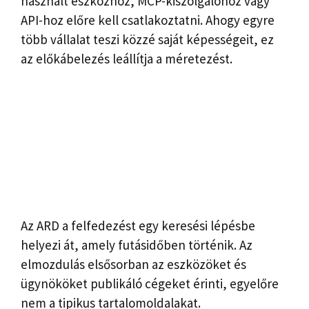
használt eszközhöz, MCP-kiszolgálóhoz vagy
API-hoz előre kell csatlakoztatni. Ahogy egyre
több vállalat teszi közzé saját képességeit, ez
az előkábelezés leállítja a méretezést.
Az ARD a felfedezést egy keresési lépésbe
helyezi át, amely futásidőben történik. Az
elmozdulás elsősorban az eszközöket és
ügynököket publikáló cégeket érinti, egyelőre
nem a tipikus tartalomoldalakat.