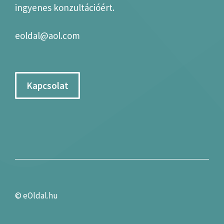
ingyenes konzultációért.
eoldal@aol.com
Kapcsolat
©
eOldal.hu