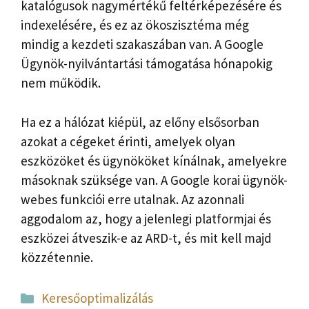
katalógusok nagymértékű feltérképezésére és
indexelésére, és ez az ökoszisztéma még
mindig a kezdeti szakaszában van. A Google
Ügynök-nyilvántartási támogatása hónapokig
nem működik.
Ha ez a hálózat kiépül, az előny elsősorban
azokat a cégeket érinti, amelyek olyan
eszközöket és ügynököket kínálnak, amelyekre
másoknak szüksége van. A Google korai ügynök-
webes funkciói erre utalnak. Az azonnali
aggodalom az, hogy a jelenlegi platformjai és
eszközei átveszik-e az ARD-t, és mit kell majd
közzétennie.
Kategória
Keresőoptimalizálás