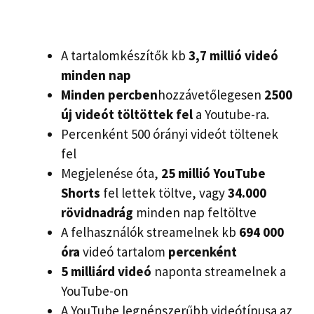
A tartalomkészítők kb
3,7 millió videó
minden nap
Minden percben
hozzávetőlegesen
2500
új videót töltöttek fel
a Youtube-ra.
Percenként 500 órányi videót töltenek
fel
Megjelenése óta,
25 millió YouTube
Shorts
fel lettek töltve, vagy
34.000
rövidnadrág
minden nap feltöltve
A felhasználók streamelnek kb
694 000
óra
videó tartalom
percenként
5 milliárd videó
naponta streamelnek a
YouTube-on
A YouTube legnépszerűbb videótípusa az