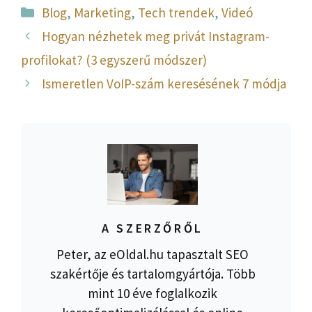
Kategória
Blog
,
Marketing
,
Tech trendek
,
Videó
Hogyan nézhetek meg privát Instagram-
profilokat? (3 egyszerű módszer)
Ismeretlen VoIP-szám keresésének 7 módja
A SZERZŐRŐL
Peter, az eOldal.hu tapasztalt SEO
szakértője és tartalomgyártója. Több
mint 10 éve foglalkozik