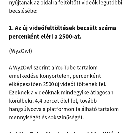
nyújtanak az oldalra feltöltött videók legutóbbi
becslésébe:
1. Az új videófeltöltések becsült száma
percenként eléri a 2500-at.
(WyzOwl)
A WyzOwl szerint a YouTube tartalom
emelkedése könyörtelen, percenként
elképesztően 2500 új videót töltenek fel.
Ezeknek a videóknak mindegyike átlagosan
körülbelül 4,4 percet ölel fel, tovább
hangsúlyozva a platformon található tartalom
mennyiségét és sokszínűségét.