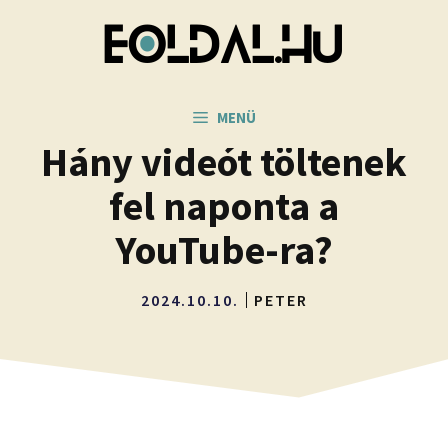
Kilépés
a
tartalomba
MENÜ
Hány videót töltenek
fel naponta a
YouTube-ra?
2024.10.10.
PETER