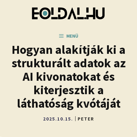
Kilépés
a
tartalomba
MENÜ
Hogyan alakítják ki a
strukturált adatok az
AI kivonatokat és
kiterjesztik a
láthatóság kvótáját
2025.10.15.
PETER