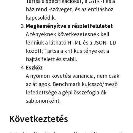
Tartsa a specifikációkat, a GYIK -t és a
házirend -szöveget, és az entitáshoz
kapcsolódik.
Megkeményítve a részletfelületet
A tényeknek következetesnek kell
lenniük a látható HTML és a JSON -LD
között; Tartsa a kritikus tényeket a
hajtás felett és stabil.
Eszköz
A nyomon követési variancia, nem csak
az átlagok. Benchmark kulcsszó/mező
lefedettsége a gépi összefoglalók
sablononként.
Következtetés