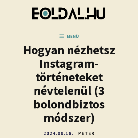
Kilépés
a
tartalomba
MENÜ
Hogyan nézhetsz
Instagram-
történeteket
névtelenül (3
bolondbiztos
módszer)
2024.09.18.
PETER