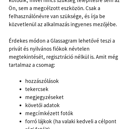
kötődik, mivel nincs szükség telepítésre sem az
Ön, sem a megcélzott eszközön. Csak a
felhasználónévre van szüksége, és írja be
közvetlenül az alkalmazás ingyenes mezőjébe.
Érdekes módon a Glassagram lehetővé teszi a
privát és nyilvános fiókok névtelen
megtekintését, regisztráció nélkül is. Amit még
tartalmaz a csomag:
hozzászólások
tekercsek
megjegyzéseket
követői adatok
megcímkézett fotók
forró lájkok (ha valaki kedveli a célpont