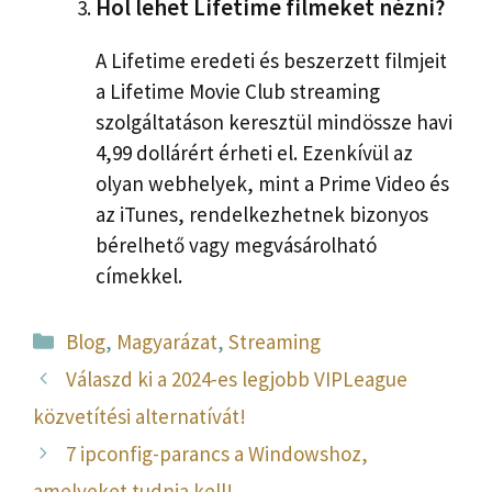
Hol lehet Lifetime filmeket nézni?
A Lifetime eredeti és beszerzett filmjeit
a Lifetime Movie Club streaming
szolgáltatáson keresztül mindössze havi
4,99 dollárért érheti el. Ezenkívül az
olyan webhelyek, mint a Prime Video és
az iTunes, rendelkezhetnek bizonyos
bérelhető vagy megvásárolható
címekkel.
Kategória
Blog
,
Magyarázat
,
Streaming
Válaszd ki a 2024-es legjobb VIPLeague
közvetítési alternatívát!
7 ipconfig-parancs a Windowshoz,
amelyeket tudnia kell!