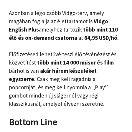
Azonban a legolcsóbb Vidgo-terv, amely
magában foglalja az élettartamot is
Vidgo
English Plus
amelyhez tartozik
több mint 110
élő és on-demand csatorna
at
64,95 USD/hó.
Előfizetésed lehetővé teszi élő tévénézést és
közvetítést
több mint 14 000 műsor és film
bárhol is van
akár három készüléket
egyszerre.
Csak meg kell ragadnia a
popcornját, és meg kell nyomnia a „Play”
gombot minden új slágernél vagy régi
klasszikusnál, amelyet élvezni szeretne.
Bottom Line