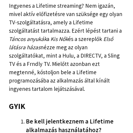
Ingyenes a Lifetime streaming? Nem igazán,
mivel aktív előfizetésre van szüksége egy olyan
TV-szolgáltatásra, amely a Lifetime
szolgáltatást tartalmazza. Ezért lépést tartani a
Táncos anyukák
a
Kis Nők
és a szereplők
Első
látásra házas
nézze meg az olyan
szolgáltatókat, mint a Hulu, a DIRECTV, a Sling
TV és a Frndly TV. Mielőtt azonban ezt
megtenné, kóstoljon bele a Lifetime
programozásába az alkalmazás által kínált
ingyenes tartalom lejátszásával.
GYIK
Be kell jelentkeznem a Lifetime
alkalmazás használatához?