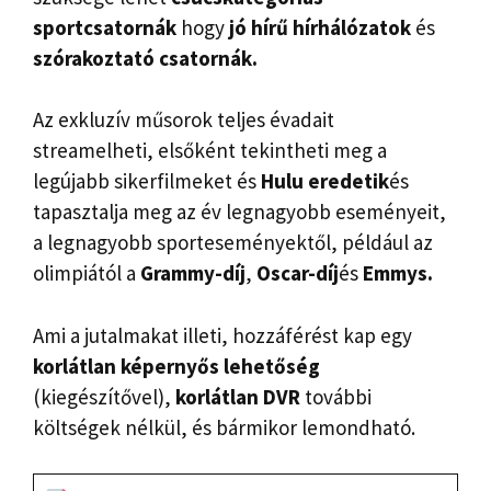
sportcsatornák
hogy
jó hírű hírhálózatok
és
szórakoztató csatornák.
Az exkluzív műsorok teljes évadait
streamelheti, elsőként tekintheti meg a
legújabb sikerfilmeket és
Hulu eredetik
és
tapasztalja meg az év legnagyobb eseményeit,
a legnagyobb sporteseményektől, például az
olimpiától a
Grammy-díj
,
Oscar-díj
és
Emmys.
Ami a jutalmakat illeti, hozzáférést kap egy
korlátlan képernyős lehetőség
(kiegészítővel),
korlátlan DVR
további
költségek nélkül, és bármikor lemondható.