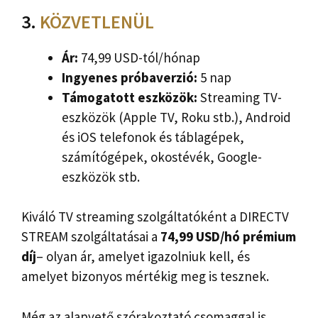
3.
KÖZVETLENÜL
Ár:
74,99 USD-tól/hónap
Ingyenes próbaverzió:
5 nap
Támogatott eszközök:
Streaming TV-
eszközök (Apple TV, Roku stb.), Android
és iOS telefonok és táblagépek,
számítógépek, okostévék, Google-
eszközök stb.
Kiváló TV streaming szolgáltatóként a DIRECTV
STREAM szolgáltatásai a
74,99 USD/hó prémium
díj
– olyan ár, amelyet igazolniuk kell, és
amelyet bizonyos mértékig meg is tesznek.
Még az alapvető szórakoztató csomaggal is