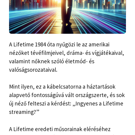
A Lifetime 1984 óta nyűgözi le az amerikai
nézőket tévéfilmjeivel, dráma- és vígjátékaival,
valamint nőknek szóló életmód- és
valóságsorozataival.
Mint ilyen, ez a kábelcsatorna a háztartások
alapvető fontosságúvá vált országszerte, és sok
új néző felteszi a kérdést: „Ingyenes a Lifetime
streaming?”
A Lifetime eredeti műsorainak eléréséhez