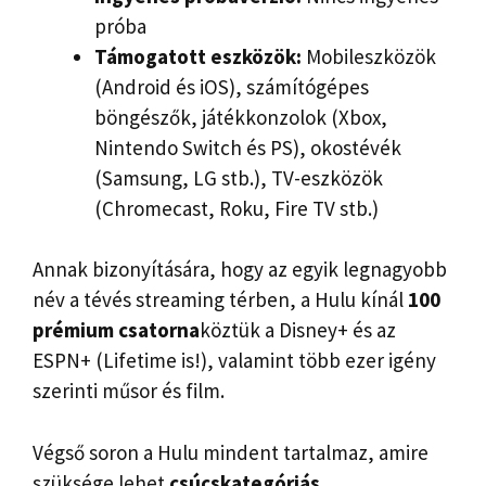
próba
Támogatott eszközök:
Mobileszközök
(Android és iOS), számítógépes
böngészők, játékkonzolok (Xbox,
Nintendo Switch és PS), okostévék
(Samsung, LG stb.), TV-eszközök
(Chromecast, Roku, Fire TV stb.)
Annak bizonyítására, hogy az egyik legnagyobb
név a tévés streaming térben, a Hulu kínál
100
prémium csatorna
köztük a Disney+ és az
ESPN+ (Lifetime is!), valamint több ezer igény
szerinti műsor és film.
Végső soron a Hulu mindent tartalmaz, amire
szüksége lehet
csúcskategóriás