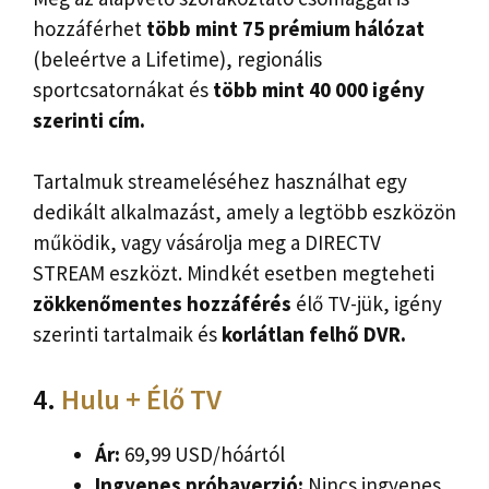
hozzáférhet
több mint 75 prémium hálózat
(beleértve a Lifetime), regionális
sportcsatornákat és
több mint 40 000 igény
szerinti cím.
Tartalmuk streameléséhez használhat egy
dedikált alkalmazást, amely a legtöbb eszközön
működik, vagy vásárolja meg a DIRECTV
STREAM eszközt. Mindkét esetben megteheti
zökkenőmentes hozzáférés
élő TV-jük, igény
szerinti tartalmaik és
korlátlan felhő DVR.
4.
Hulu + Élő TV
Ár:
69,99 USD/hóártól
Ingyenes próbaverzió:
Nincs ingyenes