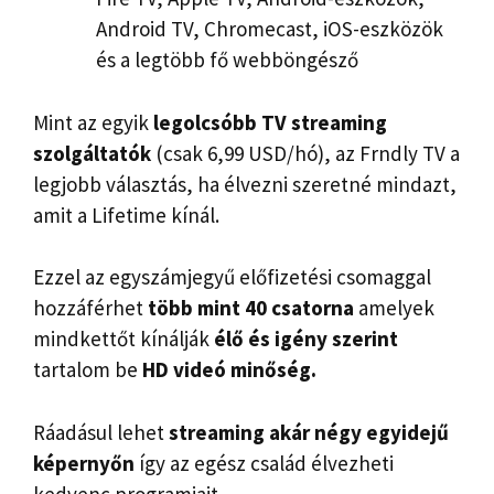
Android TV, Chromecast, iOS-eszközök
és a legtöbb fő webböngésző
Mint az egyik
legolcsóbb TV streaming
szolgáltatók
(csak 6,99 USD/hó), az Frndly TV a
legjobb választás, ha élvezni szeretné mindazt,
amit a Lifetime kínál.
Ezzel az egyszámjegyű előfizetési csomaggal
hozzáférhet
több mint 40 csatorna
amelyek
mindkettőt kínálják
élő és igény szerint
tartalom be
HD videó minőség.
Ráadásul lehet
streaming akár négy egyidejű
képernyőn
így az egész család élvezheti
kedvenc programjait.