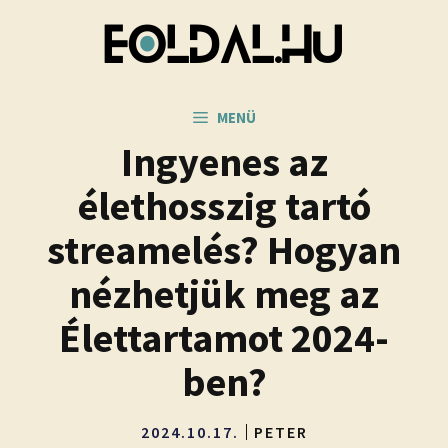
Kilépés
a
tartalomba
MENÜ
Ingyenes az
élethosszig tartó
streamelés? Hogyan
nézhetjük meg az
Élettartamot 2024-
ben?
2024.10.17.
PETER