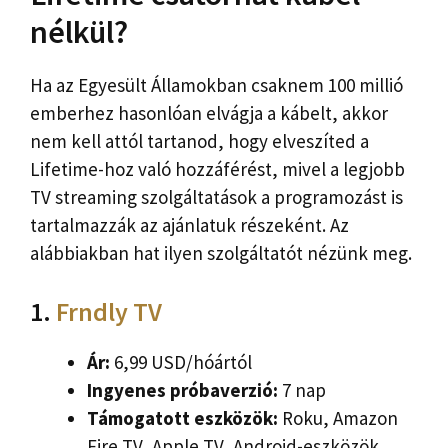
nélkül?
Ha az Egyesült Államokban csaknem 100 millió
emberhez hasonlóan elvágja a kábelt, akkor
nem kell attól tartanod, hogy elveszíted a
Lifetime-hoz való hozzáférést, mivel a legjobb
TV streaming szolgáltatások a programozást is
tartalmazzák az ajánlatuk részeként. Az
alábbiakban hat ilyen szolgáltatót nézünk meg.
1.
Frndly TV
Ár:
6,99 USD/hóártól
Ingyenes próbaverzió:
7 nap
Támogatott eszközök:
Roku, Amazon
Fire TV, Apple TV, Android-eszközök,