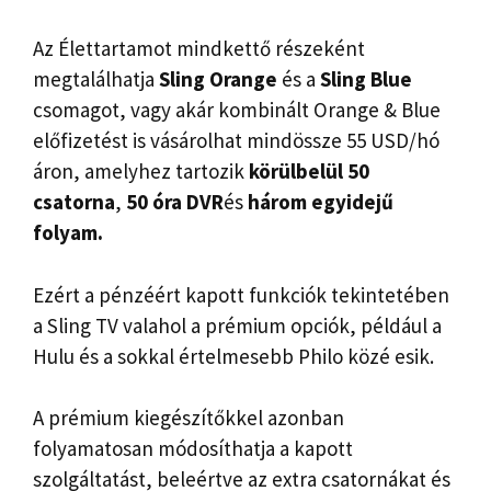
Az Élettartamot mindkettő részeként
megtalálhatja
Sling Orange
és a
Sling Blue
csomagot, vagy akár kombinált Orange & Blue
előfizetést is vásárolhat mindössze 55 USD/hó
áron, amelyhez tartozik
körülbelül 50
csatorna
,
50 óra DVR
és
három egyidejű
folyam.
Ezért a pénzéért kapott funkciók tekintetében
a Sling TV valahol a prémium opciók, például a
Hulu és a sokkal értelmesebb Philo közé esik.
A prémium kiegészítőkkel azonban
folyamatosan módosíthatja a kapott
szolgáltatást, beleértve az extra csatornákat és