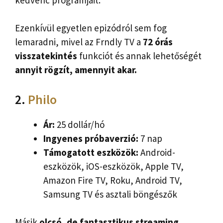
Ezenkívül egyetlen epizódról sem fog
lemaradni, mivel az Frndly TV a
72 órás
visszatekintés
funkciót és annak lehetőségét
annyit rögzít, amennyit akar.
2.
Philo
Ár:
25 dollár/hó
Ingyenes próbaverzió:
7 nap
Támogatott eszközök:
Android-
eszközök, iOS-eszközök, Apple TV,
Amazon Fire TV, Roku, Android TV,
Samsung TV és asztali böngészők
Másik
olcsó, de fantasztikus streaming