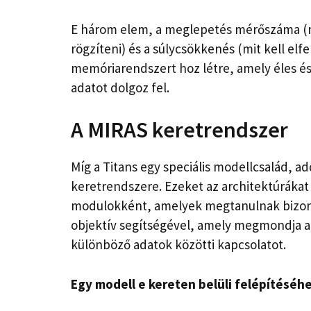
E három elem, a meglepetés mérőszáma (mit
rögzíteni) és a súlycsökkenés (mit kell elf
memóriarendszert hoz létre, amely éles és
adatot dolgoz fel.
A MIRAS keretrendszer
Míg a Titans egy speciális modellcsalád, 
keretrendszere. Ezeket az architektúrákat
modulokként, amelyek megtanulnak bizony
objektív segítségével, amely megmondja 
különböző adatok közötti kapcsolatot.
Egy modell e kereten belüli felépítéséh