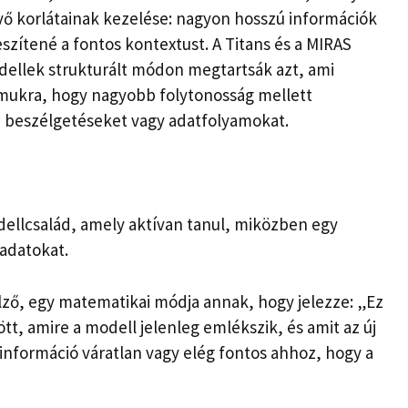
vő korlátainak kezelése: nagyon hosszú információk
szítené a fontos kontextust. A Titans és a MIRAS
dellek strukturált módon megtartsák azt, ami
ámukra, hogy nagyobb folytonosság mellett
 beszélgetéseket vagy adatfolyamokat.
llcsalád, amely aktívan tanul, miközben egy
adatokat.
ző, egy matematikai módja annak, hogy jelezze: „Ez
ött, amire a modell jelenleg emlékszik, és amit az új
információ váratlan vagy elég fontos ahhoz, hogy a