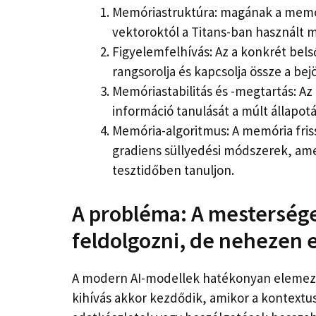
Memóriastruktúra: magának a memóri
vektoroktól a Titans-ban használt 
Figyelemfelhívás: Az a konkrét bel
rangsorolja és kapcsolja össze a bej
Memóriastabilitás és -megtartás: A
információ tanulását a múlt állapo
Memória-algoritmus: A memória friss
gradiens süllyedési módszerek, ame
tesztidőben tanuljon.
A probléma: A mestersége
feldolgozni, de nehezen 
A modern AI-modellek hatékonyan elemezhe
kihívás akkor kezdődik, amikor a kontext