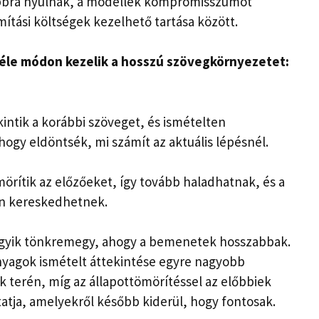
bbra nyúlnak, a modellek kompromisszumot
ítási költségek kezelhető tartása között.
féle módon kezelik a hosszú szövegkörnyezetet:
ntik a korábbi szöveget, és ismételten
ogy eldöntsék, mi számít az aktuális lépésnél.
örítik az előzőeket, így tovább haladhatnak, és a
n kereskedhetnek.
gyik tönkremegy, ahogy a bemenetek hosszabbak.
nyagok ismételt áttekintése egyre nagyobb
ok terén, míg az állapottömörítéssel az előbbiek
atja, amelyekről később kiderül, hogy fontosak.