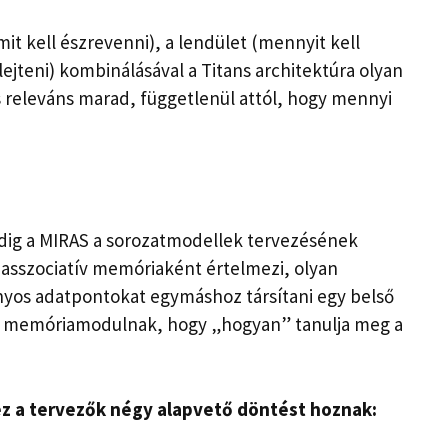
 kell észrevenni), a lendület (mennyit kell
elejteni) kombinálásával a Titans architektúra olyan
 releváns marad, függetlenül attól, hogy mennyi
addig a MIRAS a sorozatmodellek tervezésének
 asszociatív memóriaként értelmezi, olyan
os adatpontokat egymáshoz társítani egy belső
a memóriamodulnak, hogy „hogyan” tanulja meg a
ez a tervezők négy alapvető döntést hoznak: