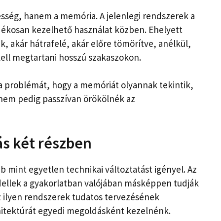
sség, hanem a memória. A jelenlegi rendszerek a
ékosan kezelhető használat közben. Ehelyett
, akár hátrafelé, akár előre tömörítve, anélkül,
ell megtartani hosszú szakaszokon.
 a problémát, hogy a memóriát olyannak tekintik,
nem pedig passzívan örökölnék az
ás két részben
 mint egyetlen technikai változtatást igényel. Az
ellek a gyakorlatban valójában másképpen tudják
z ilyen rendszerek tudatos tervezésének
hitektúrát egyedi megoldásként kezelnénk.