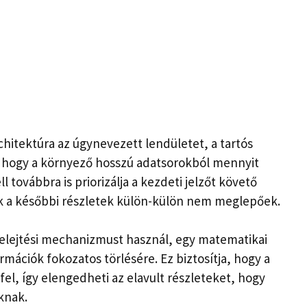
itektúra az úgynevezett lendületet, a tartós
 hogy a környező hosszú adatsorokból mennyit
l továbbra is priorizálja a kezdeti jelzőt követő
ek a későbbi részletek külön-külön nem meglepőek.
felejtési mechanizmust használ, egy matematikai
mációk fokozatos törlésére. Ez biztosítja, hogy a
l, így elengedheti az elavult részleteket, hogy
knak.