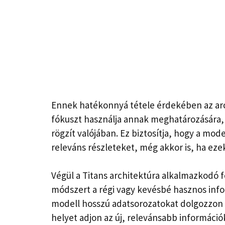
Ennek hatékonnyá tétele érdekében az arch
fókuszt használja annak meghatározására,
rögzít valójában. Ez biztosítja, hogy a model
releváns részleteket, még akkor is, ha ez
Végül a Titans architektúra alkalmazkodó 
módszert a régi vagy kevésbé hasznos infor
modell hosszú adatsorozatokat dolgozzon fe
helyet adjon az új, relevánsabb információ