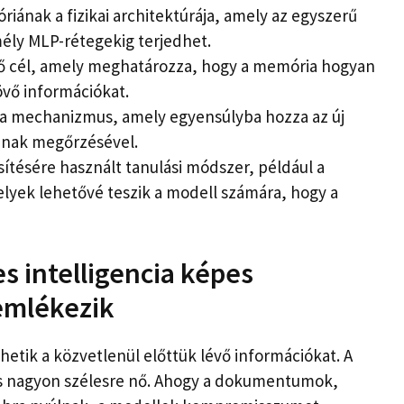
ának a fizikai architektúrája, amely az egyszerű
mély MLP-rétegekig terjedhet.
ső cél, amely meghatározza, hogy a memória hogyan
övő információkat.
z a mechanizmus, amely egyensúlyba hozza az új
tának megőrzésével.
ítésére használt tanulási módszer, például a
lyek lehetővé teszik a modell számára, hogy a
s intelligencia képes
emlékezik
tik a közvetlenül előttük lévő információkat. A
us nagyon szélesre nő. Ahogy a dokumentumok,