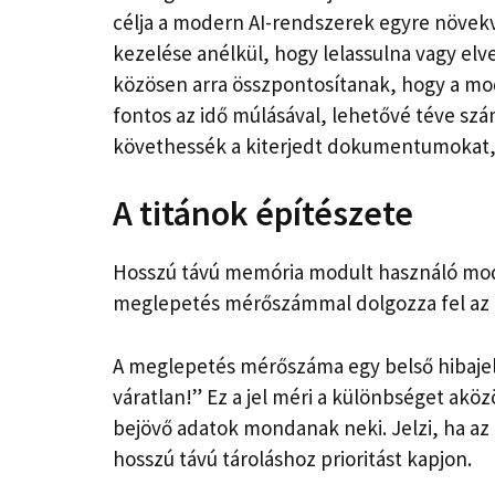
célja a modern AI-rendszerek egyre növek
kezelése anélkül, hogy lelassulna vagy elve
közösen arra összpontosítanak, hogy a mo
fontos az idő múlásával, lehetővé téve sz
követhessék a kiterjedt dokumentumokat,
A titánok építészete
Hosszú távú memória modult használó mode
meglepetés mérőszámmal dolgozza fel az 
A meglepetés mérőszáma egy belső hibajel
váratlan!” Ez a jel méri a különbséget aköz
bejövő adatok mondanak neki. Jelzi, ha az 
hosszú távú tároláshoz prioritást kapjon.