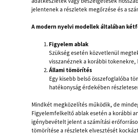
adatkészletek vagy beszélgetések hossza
jelentenek a részletek megőrzése és a szám
A modern nyelvi modellek általában két
Figyelem ablak
Szükség esetén közvetlenül megteki
visszanéznek a korábbi tokenekre, h
Állami tömörítés
Egy kisebb belső összefoglalóba töm
hatékonyság érdekében részletese
Mindkét megközelítés működik, de minde
Figyelemfelkeltő ablak esetén a korábbi a
igénybevételt jelent a számítási erőforrás
tömörítése a részletek elvesztését kockázt