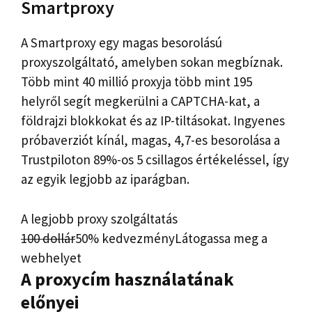
Smartproxy
A Smartproxy egy magas besorolású
proxyszolgáltató, amelyben sokan megbíznak.
Több mint 40 millió proxyja több mint 195
helyről segít megkerülni a CAPTCHA-kat, a
földrajzi blokkokat és az IP-tiltásokat. Ingyenes
próbaverziót kínál, magas, 4,7-es besorolása a
Trustpiloton 89%-os 5 csillagos értékeléssel, így
az egyik legjobb az iparágban.
A legjobb proxy szolgáltatás
100 dollár
50% kedvezmény
Látogassa meg a
webhelyet
A proxycím használatának
előnyei