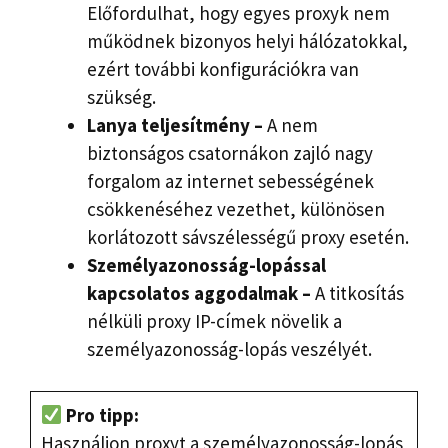
Előfordulhat, hogy egyes proxyk nem
működnek bizonyos helyi hálózatokkal,
ezért további konfigurációkra van
szükség.
Lanya teljesítmény –
A nem
biztonságos csatornákon zajló nagy
forgalom az internet sebességének
csökkenéséhez vezethet, különösen
korlátozott sávszélességű proxy esetén.
Személyazonosság-lopással
kapcsolatos aggodalmak –
A titkosítás
nélküli proxy IP-címek növelik a
személyazonosság-lopás veszélyét.
Pro tipp:
Használjon proxyt a személyazonosság-lopás