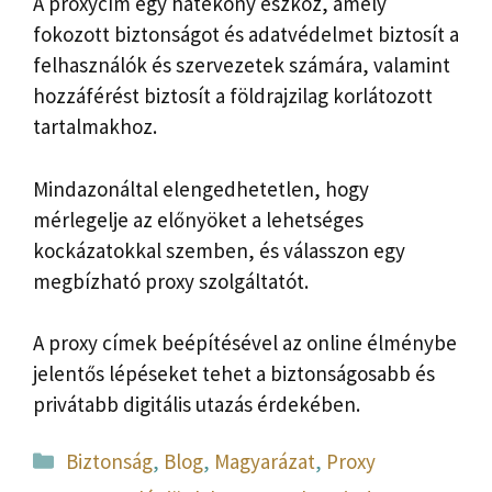
A proxycím egy hatékony eszköz, amely
fokozott biztonságot és adatvédelmet biztosít a
felhasználók és szervezetek számára, valamint
hozzáférést biztosít a földrajzilag korlátozott
tartalmakhoz.
Mindazonáltal elengedhetetlen, hogy
mérlegelje az előnyöket a lehetséges
kockázatokkal szemben, és válasszon egy
megbízható proxy szolgáltatót.
A proxy címek beépítésével az online élménybe
jelentős lépéseket tehet a biztonságosabb és
privátabb digitális utazás érdekében.
Kategória
Biztonság
,
Blog
,
Magyarázat
,
Proxy