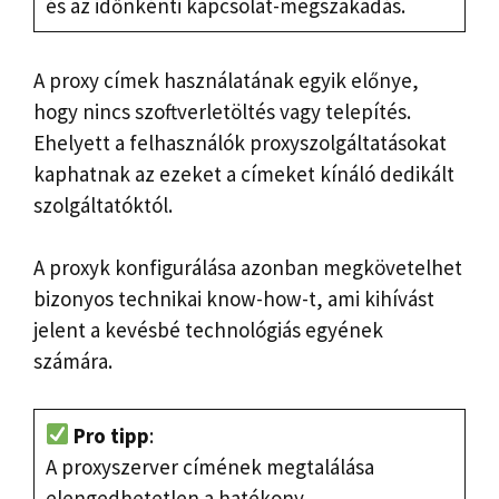
és az időnkénti kapcsolat-megszakadás.
A proxy címek használatának egyik előnye,
hogy nincs szoftverletöltés vagy telepítés.
Ehelyett a felhasználók proxyszolgáltatásokat
kaphatnak az ezeket a címeket kínáló dedikált
szolgáltatóktól.
A proxyk konfigurálása azonban megkövetelhet
bizonyos technikai know-how-t, ami kihívást
jelent a kevésbé technológiás egyének
számára.
Pro tipp
:
A proxyszerver címének megtalálása
elengedhetetlen a hatékony