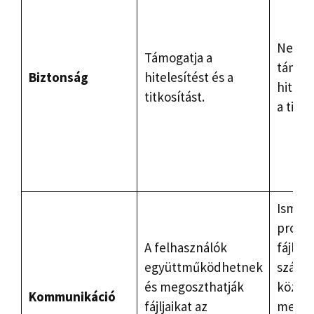
Nem
Támogatja a
támoga
Biztonság
hitelesítést és a
hiteles
titkosítást.
a titko
Ismert
protok
A felhasználók
fájlok
együttműködhetnek
számí
és megoszthatják
között
Kommunikáció
fájljaikat az
megos