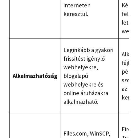
interneten
Képes 
keresztül.
feltölt
letölte
websze
Leginkább a gyakori
Alkalm
frissítést igénylő
fájlátv
webhelyekre,
példáu
Alkalmazhatóság
blogalapú
szoftv
webhelyekre és
az int
online áruházakra
keresz
alkalmazható.
FireZil
Files.com, WinSCP,
Transm