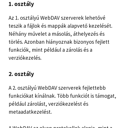
1. osztály
Az 1. osztályú WebDAV szerverek lehetővé
teszik a fájlok és mappák alapvető kezelését.
Néhány művelet a másolás, áthelyezés és
törlés. Azonban hiányoznak bizonyos fejlett
funkciók, mint például a zárolás és a
verziókezelés.
2. osztály
A 2. osztályú WebDAV szerverek fejlettebb
funkciókat kínálnak. Több funkciót is támogat,
például zárolást, verziókezelést és
metaadatkezelést.
A WebDAV az olyan protokollok alapja, mint a