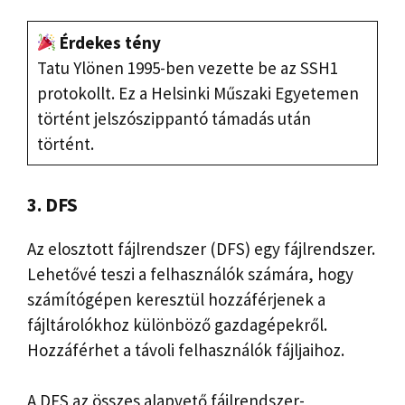
Érdekes tény
Tatu Ylönen 1995-ben vezette be az SSH1
protokollt. Ez a Helsinki Műszaki Egyetemen
történt jelszószippantó támadás után
történt.
3. DFS
Az elosztott fájlrendszer (DFS) egy fájlrendszer.
Lehetővé teszi a felhasználók számára, hogy
számítógépen keresztül hozzáférjenek a
fájltárolókhoz különböző gazdagépekről.
Hozzáférhet a távoli felhasználók fájljaihoz.
A DFS az összes alapvető fájlrendszer-