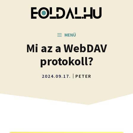
Kilépés
a
tartalomba
MENÜ
Mi az a WebDAV
protokoll?
2024.09.17.
PETER