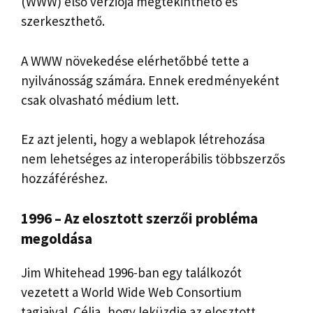
(WWW) első verziója megtekinthető és
szerkeszthető.
A WWW növekedése elérhetőbbé tette a
nyilvánosság számára. Ennek eredményeként
csak olvasható médium lett.
Ez azt jelenti, hogy a weblapok létrehozása
nem lehetséges az interoperábilis többszerzős
hozzáféréshez.
1996 – Az elosztott szerzői probléma
megoldása
Jim Whitehead 1996-ban egy találkozót
vezetett a World Wide Web Consortium
tagjaival. Célja, hogy leküzdje az elosztott