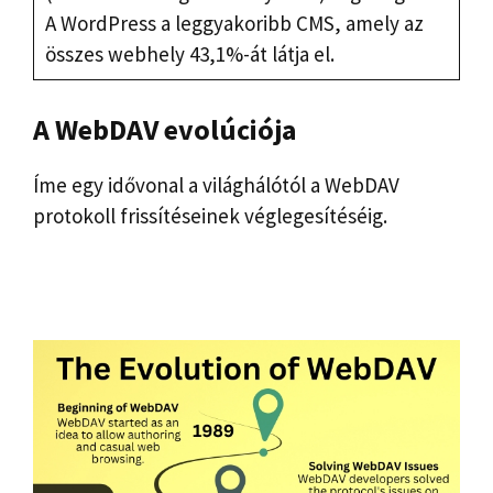
A WordPress a leggyakoribb CMS, amely az
összes webhely 43,1%-át látja el.
A WebDAV evolúciója
Íme egy idővonal a világhálótól a WebDAV
protokoll frissítéseinek véglegesítéséig.