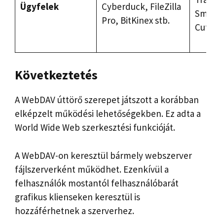
Ügyfelek
Cyberduck, FileZilla
Smart
Pro, BitKinex stb.
CuteFT
Következtetés
A WebDAV úttörő szerepet játszott a korábban
elképzelt működési lehetőségekben. Ez adta a
World Wide Web szerkesztési funkcióját.
A WebDAV-on keresztül bármely webszerver
fájlszerverként működhet. Ezenkívül a
felhasználók mostantól felhasználóbarát
grafikus klienseken keresztül is
hozzáférhetnek a szerverhez.