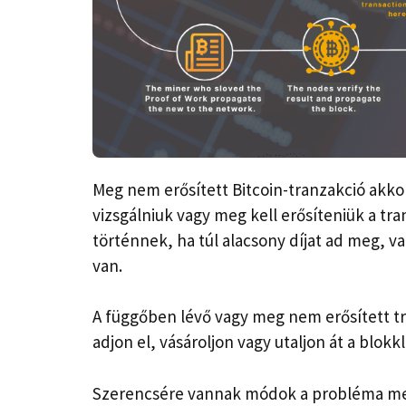
Meg nem erősített Bitcoin-tranzakció akko
vizsgálniuk vagy meg kell erősíteniük a tr
történnek, ha túl alacsony díjat ad meg, v
van.
A függőben lévő vagy meg nem erősített t
adjon el, vásároljon vagy utaljon át a blokk
Szerencsére vannak módok a probléma mego