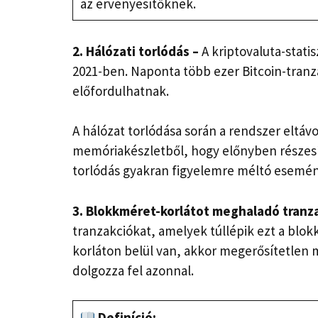
az érvényesítőknek.
2. Hálózati torlódás –
A kriptovaluta-statis
2021-ben. Naponta több ezer Bitcoin-tranzak
előfordulhatnak.
A hálózat torlódása során a rendszer eltávo
memóriakészletből, hogy előnyben részesí
torlódás gyakran figyelemre méltó esemén
3. Blokkméret-korlátot meghaladó tranz
tranzakciókat, amelyek túllépik ezt a blok
korláton belül van, akkor megerősítetlen 
dolgozza fel azonnal.
Definíció: