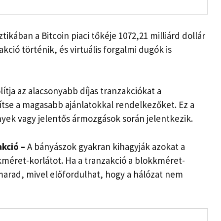
ztikában a Bitcoin piaci tőkéje 1072,21 milliárd dollár
ció történik, és virtuális forgalmi dugók is
lítja az alacsonyabb díjas tranzakciókat a
tse a magasabb ajánlatokkal rendelkezőket. Ez a
yek vagy jelentős ármozgások során jelentkezik.
akció –
A bányászok gyakran kihagyják azokat a
kméret-korlátot. Ha a tranzakció a blokkméret-
marad, mivel előfordulhat, hogy a hálózat nem