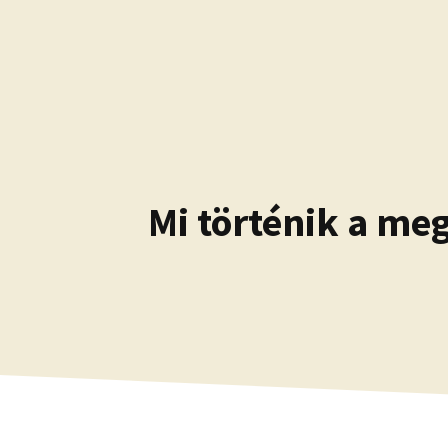
Kilépés
a
tartalomba
Mi történik a me