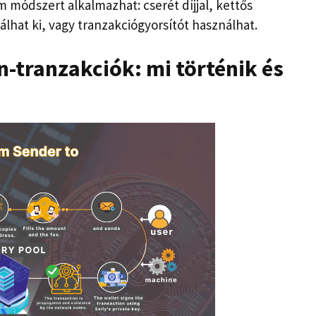
 módszert alkalmazhat: cserét díjjal, kettős
lhat ki, vagy tranzakciógyorsítót használhat.
n-tranzakciók: mi történik és