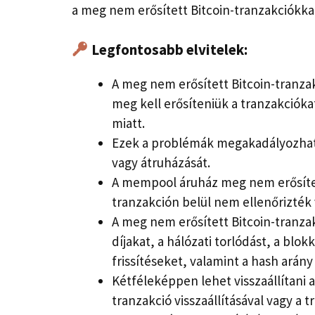
a meg nem erősített Bitcoin-tranzakciókkal
Legfontosabb elvitelek:
A meg nem erősített Bitcoin-tranza
meg kell erősíteniük a tranzakcióka
miatt.
Ezek a problémák megakadályozhatjá
vagy átruházását.
A mempool áruház meg nem erősítet
tranzakción belül nem ellenőrizték
A meg nem erősített Bitcoin-tranza
díjakat, a hálózati torlódást, a blo
frissítéseket, valamint a hash arán
Kétféleképpen lehet visszaállítani 
tranzakció visszaállításával vagy a t