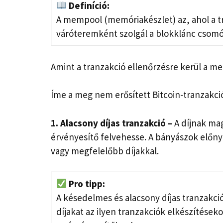
Definíció:
A mempool (memóriakészlet) az, ahol a tra
váróteremként szolgál a blokklánc csom
Amint a tranzakció ellenőrzésre kerül a 
Íme a meg nem erősített Bitcoin-tranzakció
1. Alacsony díjas tranzakció –
A díjnak ma
érvényesítő felvehesse. A bányászok előn
vagy megfelelőbb díjakkal.
Pro tipp:
A késedelmes és alacsony díjas tranzakci
díjakat az ilyen tranzakciók elkészítések