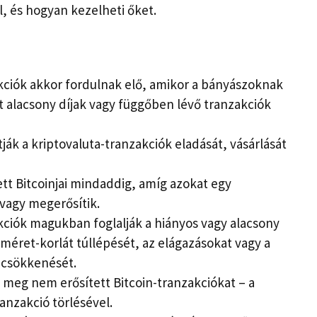
, és hogyan kezelheti őket.
kciók akkor fordulnak elő, amikor a bányászoknak
t alacsony díjak vagy függőben lévő tranzakciók
k a kriptovaluta-tranzakciók eladását, vásárlását
t Bitcoinjai mindaddig, amíg azokat egy
 vagy megerősítik.
kciók magukban foglalják a hiányos vagy alacsony
kkméret-korlát túllépését, az elágazásokat vagy a
y csökkenését.
a meg nem erősített Bitcoin-tranzakciókat – a
ranzakció törlésével.