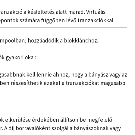
nzakció a késleltetés alatt marad. Virtuális
ópontok számára függőben lévő tranzakciókkal.
mempoolban, hozzáadódik a blokklánchoz.
k gyakori okai:
gasabbnak kell lennie ahhoz, hogy a bányász vagy az
yben részesíthetik ezeket a tranzakciókat magasabb
ók elkerülése érdekében állítson be megfelelő
or. A díj borravalóként szolgál a bányászoknak vagy