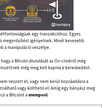
létfontosságúak egy tranzakcióhoz. Egyes
bb megerősítést igényelnek. Minél kevesebb
b a manipuláció veszélye.
, hogy a Bitcoin átutalását az Ön címéről még
címzettnek még meg kell kapnia a kereskedést.
 nem veszett el, vagy nem kerül hozzáadásra a
ználható vagy költhető el. Amíg egy bányász meg
zi a Bitcoint a
mempool
.