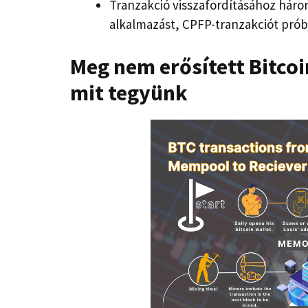
Tranzakció visszafordításához három
alkalmazást, CPFP-tranzakciót próbá
Meg nem erősített Bitcoi
mit tegyünk