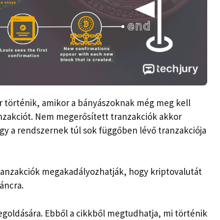
r történik, amikor a bányászoknak még meg kell
anzakciót. Nem megerősített tranzakciók akkor
agy a rendszernek túl sok függőben lévő tranzakciója
ranzakciók megakadályozhatják, hogy kriptovalutát
láncra.
ldására. Ebből a cikkből megtudhatja, mi történik