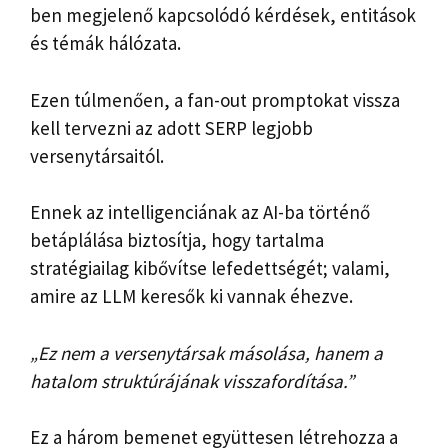
ben megjelenő kapcsolódó kérdések, entitások
és témák hálózata.
Ezen túlmenően, a fan-out promptokat vissza
kell tervezni az adott SERP legjobb
versenytársaitól.
Ennek az intelligenciának az AI-ba történő
betáplálása biztosítja, hogy tartalma
stratégiailag kibővítse lefedettségét; valami,
amire az LLM keresők ki vannak éhezve.
„Ez nem a versenytársak másolása, hanem a
hatalom struktúrájának visszafordítása.”
Ez a három bemenet együttesen létrehozza a