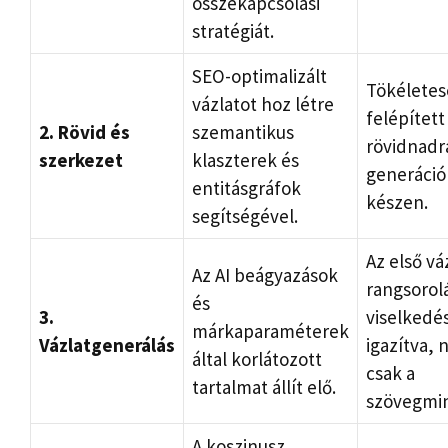
összekapcsolási
stratégiát.
SEO-optimalizált
Tökélete
vázlatot hoz létre
felépített
2. Rövid és
szemantikus
rövidnadr
szerkezet
klaszterek és
generáció
entitásgráfok
készen.
segítségével.
Az első vá
Az AI beágyazások
rangsorolá
és
3.
viselkedé
márkaparaméterek
Vázlatgenerálás
igazítva,
által korlátozott
csak a
tartalmat állít elő.
szövegmi
A koszinusz