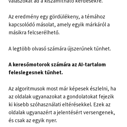
válaszokat ad a kiszámítható kérdésekre.
Az eredmény egy gördülékeny, a témához
kapcsolódó másolat, amely egyik márkáról a
másikra felcserélhető.
A legtöbb olvasó számára újszerűnek tűnhet.
A keresőmotorok számára az AI-tartalom
feleslegesnek tűnhet.
Az algoritmusok most már képesek észlelni, ha
az oldalak ugyanazokat a gondolatokat fejezik
ki kisebb szóhasználati eltérésekkel. Ezek az
oldalak ugyanazért a jelentésért versengenek,
és csak az egyik nyer.