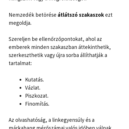
Nemzedék betörése
átlátszó szakaszok
ezt
megoldja.
Szereljen be ellenőrzőpontokat, ahol az
emberek minden szakaszban áttekinthetik,
szerkeszthetik vagy újra sorba állíthatják a
tartalmat:
Kutatás.
Vázlat.
Piszkozat.
Finomítás.
Az olvashatóság, a linkegyensúly és a
márkahang mérőszámai valós időben válnak