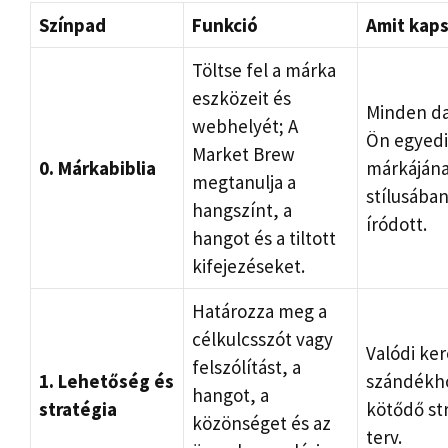
Színpad
Funkció
Amit kap
Töltse fel a márka
eszközeit és
Minden da
webhelyét; A
Ön egyedi
Market Brew
0. Márkabiblia
márkáján
megtanulja a
stílusába
hangszínt, a
íródott.
hangot és a tiltott
kifejezéseket.
Határozza meg a
célkulcsszót vagy
Valódi ker
felszólítást, a
1. Lehetőség és
szándékh
hangot, a
stratégia
kötődő str
közönséget és az
terv.