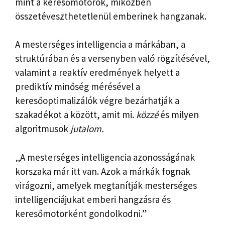
mint a keresőmotorok, miközben
összetéveszthetetlenül emberinek hangzanak.
A mesterséges intelligencia a márkában, a
struktúrában és a versenyben való rögzítésével,
valamint a reaktív eredmények helyett a
prediktív minőség mérésével a
keresőoptimalizálók végre bezárhatják a
szakadékot a között, amit mi.
közzé
és milyen
algoritmusok
jutalom.
„A mesterséges intelligencia azonosságának
korszaka már itt van. Azok a márkák fognak
virágozni, amelyek megtanítják mesterséges
intelligenciájukat emberi hangzásra és
keresőmotorként gondolkodni.”