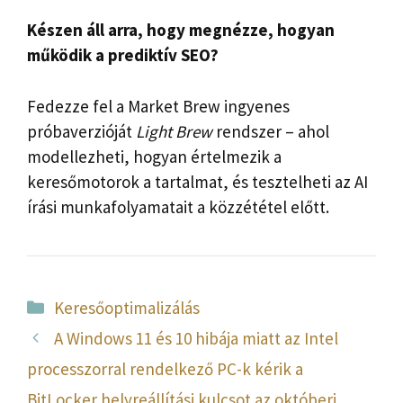
Készen áll arra, hogy megnézze, hogyan
működik a prediktív SEO?
Fedezze fel a Market Brew ingyenes
próbaverzióját
Light Brew
rendszer – ahol
modellezheti, hogyan értelmezik a
keresőmotorok a tartalmat, és tesztelheti az AI
írási munkafolyamatait a közzététel előtt.
Kategória
Keresőoptimalizálás
A Windows 11 és 10 hibája miatt az Intel
processzorral rendelkező PC-k kérik a
BitLocker helyreállítási kulcsot az októberi