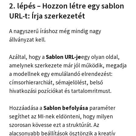
2. lépés – Hozzon létre egy sablon
URL-t: Írja szerkezetét
A nagyszerű íráshoz még mindig nagy
állványzat kell.
Azáltal, hogy a
Sablon URL-je
egy olyan oldal,
amelynek szerkezete már jól működik, megadja
a modellnek egy emulálandó elrendezést:
címsorhierarchiát, sémajelölést, belső
hivatkozási pozíciókat és tartalomritmust.
Hozzáadása a
Sablon befolyása
paraméter
segíthet az MI-nek eldönteni, hogy milyen
szorosan kövesse ezt a struktúrát. Az
alacsonyabb beállítások ösztönzik a kreatív