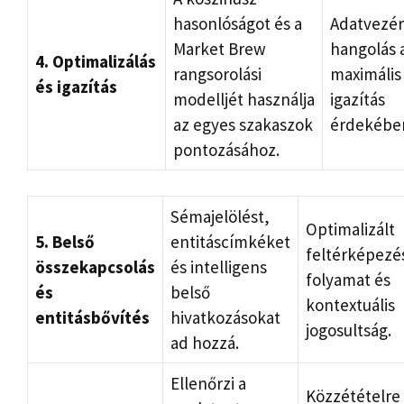
hasonlóságot és a
Adatvezér
Market Brew
hangolás 
4. Optimalizálás
rangsorolási
maximális 
és igazítás
modelljét használja
igazítás
az egyes szakaszok
érdekébe
pontozásához.
Sémajelölést,
Optimalizált
5. Belső
entitáscímkéket
feltérképezé
összekapcsolás
és intelligens
folyamat és
és
belső
kontextuális
entitásbővítés
hivatkozásokat
jogosultság.
ad hozzá.
Ellenőrzi a
Közzétételre