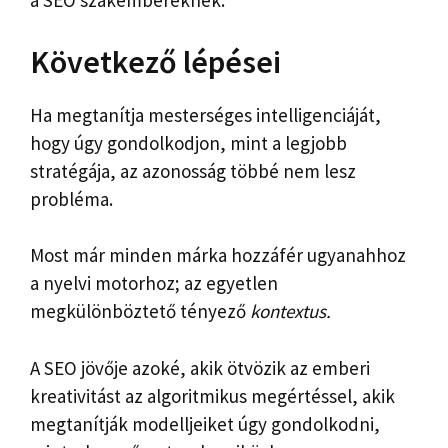
a SEO szakembereknek.
Következő lépései
Ha megtanítja mesterséges intelligenciáját,
hogy úgy gondolkodjon, mint a legjobb
stratégája, az azonosság többé nem lesz
probléma.
Most már minden márka hozzáfér ugyanahhoz
a nyelvi motorhoz; az egyetlen
megkülönböztető tényező
kontextus.
A SEO jövője azoké, akik ötvözik az emberi
kreativitást az algoritmikus megértéssel, akik
megtanítják modelljeiket úgy gondolkodni,