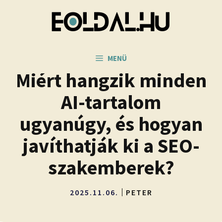
Kilépés
a
tartalomba
MENÜ
Miért hangzik minden
AI-tartalom
ugyanúgy, és hogyan
javíthatják ki a SEO-
szakemberek?
2025.11.06.
PETER