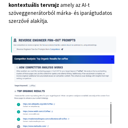
kontextuális tervrajz
amely az AI-t
szöveggenerátorból márka- és iparágtudatos
szerzővé alakítja.