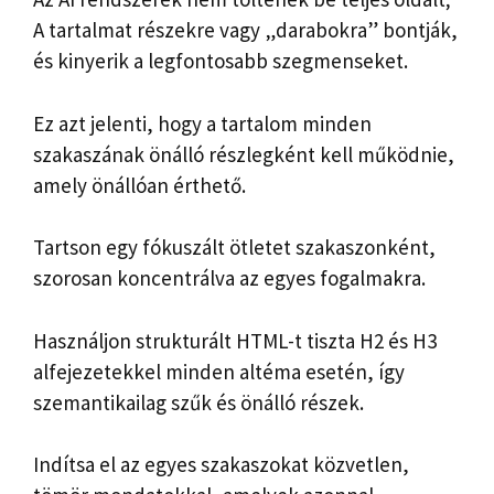
A tartalmat részekre vagy „darabokra” bontják,
és kinyerik a legfontosabb szegmenseket.
Ez azt jelenti, hogy a tartalom minden
szakaszának önálló részlegként kell működnie,
amely önállóan érthető.
Tartson egy fókuszált ötletet szakaszonként,
szorosan koncentrálva az egyes fogalmakra.
Használjon strukturált HTML-t tiszta H2 és H3
alfejezetekkel minden altéma esetén, így
szemantikailag szűk és önálló részek.
Indítsa el az egyes szakaszokat közvetlen,