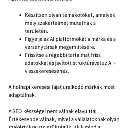
Készítsen olyan témakötőket, amelyek
mély szakértelmet mutatnak a
területén.
Figyelje az AI platformokat a márka és a
versenytársak megemlítésére.
Frissítse a régebbi tartalmat friss
adatokkal és javított struktúrával az AI -
visszakereséséhez.
A holnapi keresési tájat uralkodó márkák most
adaptálnak.
A SEO készségei nem válnak elavulttá;
Értékesebbé válnak, mivel a vállalatoknak olyan
szakértőkre van szükségük, akik mind a