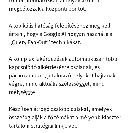
tömör mondatokkal, amelyek azonnal
megcélozzák a központi pontot.
A topikális hatóság felépítéséhez meg kell
érteni, hogy a Google AI hogyan használja a
„Query Fan-Out” technikákat.
A komplex lekérdezések automatikusan több
kapcsolódó alkérdezésre oszlanak, és
párhuzamosan, jutalmazó helyeket hajtanak
végre, mind aktuális szélességgel, mind
mélységgel.
Készítsen átfogó oszlopoldalakat, amelyek
összefoglalják a fő témákat a mélyebb klaszter
tartalom stratégiai linkjeivel.