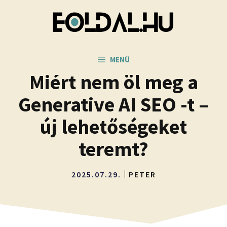
Kilépés
a
tartalomba
MENÜ
Miért nem öl meg a
Generative AI SEO -t –
új lehetőségeket
teremt?
2025.07.29.
PETER