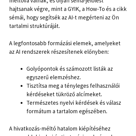
méltóvá válnak, és olyan séma-jelölést
hajtsanak végre, mint a GYIK, a How-To és a cikk
sémái, hogy segítsék az AI-t megérteni az Ön
tartalmi struktúráját.
A legfontosabb formázási elemek, amelyeket
az AI rendszerek részesítenek előnyben:
Golyópontok és számozott listák az
egyszerű elemzéshez.
Tisztítsa meg a tényleges felhasználói
kérdéseket tükröző alcímeket.
Természetes nyelvi kérdések és válasz
formátum a tartalom egészében.
A hivatkozás-méltó hatalom kiépítéséhez