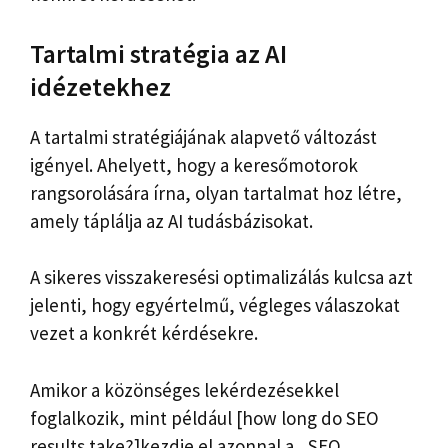
Tartalmi stratégia az AI
idézetekhez
A tartalmi stratégiájának alapvető változást
igényel. Ahelyett, hogy a keresőmotorok
rangsorolására írna, olyan tartalmat hoz létre,
amely táplálja az AI tudásbázisokat.
A sikeres visszakeresési optimalizálás kulcsa azt
jelenti, hogy egyértelmű, végleges válaszokat
vezet a konkrét kérdésekre.
Amikor a közönséges lekérdezésekkel
foglalkozik, mint például [how long do SEO
results take?]kezdje el azonnal a „SEO