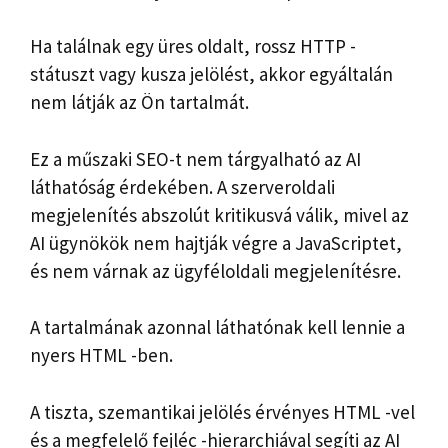
Ha találnak egy üres oldalt, rossz HTTP -
státuszt vagy kusza jelölést, akkor egyáltalán
nem látják az Ön tartalmát.
Ez a műszaki SEO-t nem tárgyalható az AI
láthatóság érdekében. A szerveroldali
megjelenítés abszolút kritikusvá válik, mivel az
AI ügynökök nem hajtják végre a JavaScriptet,
és nem várnak az ügyféloldali megjelenítésre.
A tartalmának azonnal láthatónak kell lennie a
nyers HTML -ben.
A tiszta, szemantikai jelölés érvényes HTML -vel
és a megfelelő fejléc -hierarchiával segíti az AI