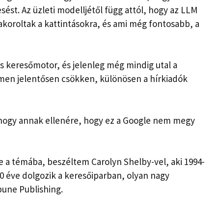
sést. Az üzleti modelljétől függ attól, hogy az LLM
akoroltak a kattintásokra, és ami még fontosabb, a
s keresőmotor, és jelenleg még mindig utal a
umen jelentősen csökken, különösen a hírkiadók
hogy annak ellenére, hogy ez a Google nem megy
a témába, beszéltem Carolyn Shelby-vel, aki 1994-
30 éve dolgozik a keresőiparban, olyan nagy
bune Publishing.