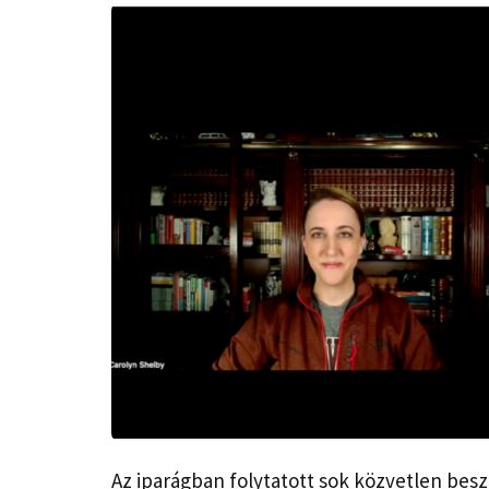
Az iparágban folytatott sok közvetlen besz