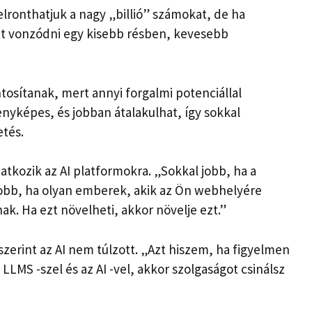
onthatjuk a nagy „billió” számokat, de ha
t vonzódni egy kisebb résben, kevesebb
tosítanak, mert annyi forgalmi potenciállal
nyképes, és jobban átalakulhat, így sokkal
etés.
atkozik az AI platformokra. „Sokkal jobb, ha a
jobb, ha olyan emberek, akik az Ön webhelyére
k. Ha ezt növelheti, akkor növelje ezt.”
zerint az AI nem túlzott. „Azt hiszem, ha figyelmen
LLMS -szel és az AI -vel, akkor szolgaságot csinálsz