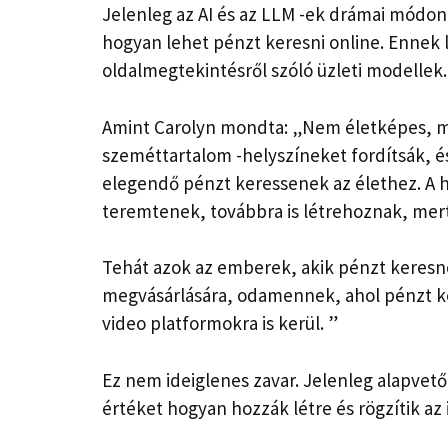
Jelenleg az AI és az LLM -ek drámai módon 
hogyan lehet pénzt keresni online. Ennek 
oldalmegtekintésről szóló üzleti modellek.
Amint Carolyn mondta: „Nem életképes, min
szeméttartalom -helyszíneket fordítsák, é
elegendő pénzt keressenek az élethez. A h
teremtenek, továbbra is létrehoznak, mert
Tehát azok az emberek, akik pénzt keresn
megvásárlására, odamennek, ahol pénzt kell
video platformokra is kerül. ”
Ez nem ideiglenes zavar. Jelenleg alapvető
értéket hogyan hozzák létre és rögzítik az