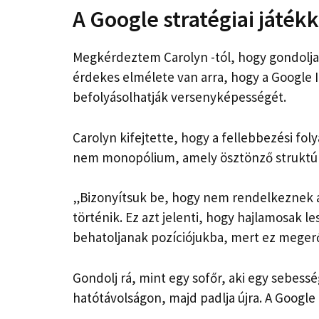
A Google stratégiai játékk
Megkérdeztem Carolyn -tól, hogy gondolja 
érdekes elmélete van arra, hogy a Google 
befolyásolhatják versenyképességét.
Carolyn kifejtette, hogy a fellebbezési fol
nem monopólium, amely ösztönző struktúrá
„Bizonyítsuk be, hogy nem rendelkeznek a
történik. Ez azt jelenti, hogy hajlamosa
behatoljanak pozíciójukba, mert ez meger
Gondolj rá, mint egy sofőr, aki egy sebess
hatótávolságon, majd padlja újra. A Google 