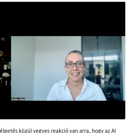
élgetés közül vegyes reakció van arra, hogy az AI