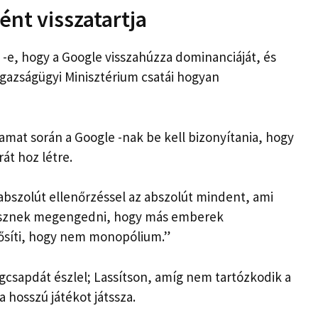
ént visszatartja
-e, hogy a Google visszahúzza dominanciáját, és
Igazságügyi Minisztérium csatái hogyan
yamat során a Google -nak be kell bizonyítania, hogy
t hoz létre.
bszolút ellenőrzéssel az abszolút mindent, ami
k lesznek megengedni, hogy más emberek
ősíti, hogy nem monopólium.”
égcsapdát észlel; Lassítson, amíg nem tartózkodik a
a hosszú játékot játssza.