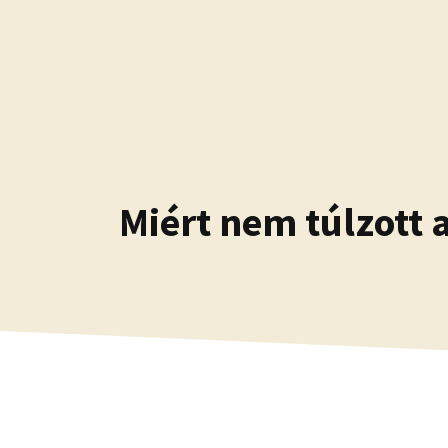
Kilépés
a
tartalomba
Miért nem túlzott 