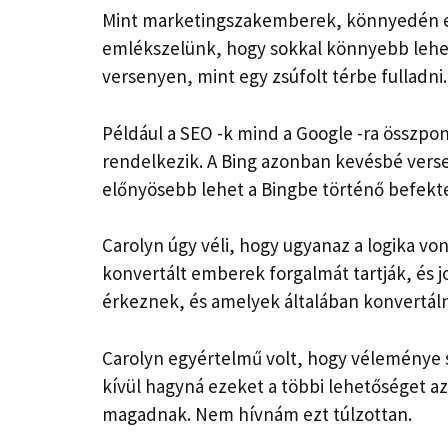
Mint marketingszakemberek, könnyedén elr
emlékszelünk, hogy sokkal könnyebb lehe
versenyen, mint egy zsúfolt térbe fulladni.
Például a SEO -k mind a Google -ra összpon
rendelkezik. A Bing azonban kevésbé verse
előnyösebb lehet a Bingbe történő befekt
Carolyn úgy véli, hogy ugyanaz a logika von
konvertált emberek forgalmát tartják, és 
érkeznek, és amelyek általában konvertálna
Carolyn egyértelmű volt, hogy véleménye s
kívül hagyná ezeket a többi lehetőséget az 
magadnak. Nem hívnám ezt túlzottan.