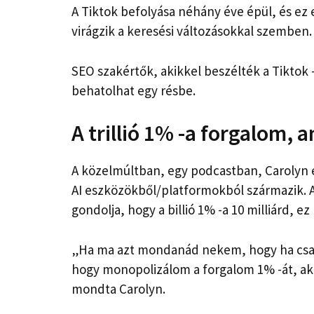
A Tiktok befolyása néhány éve épül, és ez 
virágzik a keresési változásokkal szemben.
SEO szakértők, akikkel beszélték a Tiktok -
behatolhat egy résbe.
A trillió 1% -a forgalom,
A közelmúltban, egy podcastban, Carolyn 
AI eszközökből/platformokból származik. A
gondolja, hogy a billió 1% -a 10 milliárd, e
„Ha ma azt mondanád nekem, hogy ha csak
hogy monopolizálom a forgalom 1% -át, akk
mondta Carolyn.