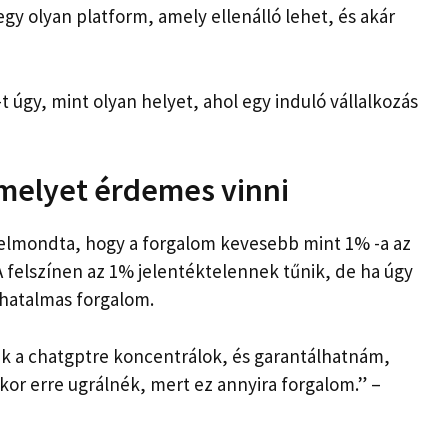
egy olyan platform, amely ellenálló lehet, és akár
t úgy, mint olyan helyet, ahol egy induló vállalkozás
 amelyet érdemes vinni
elmondta, hogy a forgalom kevesebb mint 1% -a az
 felszínen az 1% jelentéktelennek tűnik, de ha úgy
z hatalmas forgalom.
 a chatgptre koncentrálok, és garantálhatnám,
or erre ugrálnék, mert ez annyira forgalom.” –