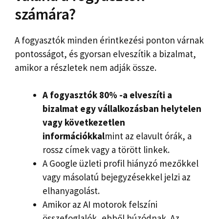
számára?
A fogyasztók minden érintkezési ponton várnak
pontosságot, és gyorsan elveszítik a bizalmat,
amikor a részletek nem adják össze.
A fogyasztók 80% -a elveszíti a
bizalmat egy vállalkozásban helytelen
vagy következetlen
információkkal
mint az elavult órák, a
rossz címek vagy a törött linkek.
A Google üzleti profil hiányzó mezőkkel
vagy másolatú bejegyzésekkel jelzi az
elhanyagolást.
Amikor az AI motorok felszíni
összefoglalók, ebből húzódnak. Az