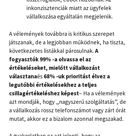
inkonzisztenciák miatt az ügyfelek
vállalkozása egyáltalán megjelenik.
A vélemények továbbra is kritikus szerepet
játszanak, de a legjobban működnek, ha tiszta,
következetes listákkal párosulnak.
A
fogyasztók 99% -a olvassa el az
értékeléseket, mielőtt vállalkozást
választana
és
68% -uk prioritást élvez a
legutóbbi értékelésekhez a teljes
csillagértékeléshez képest
– Ha a vélemények
azt mondják, hogy „nagyszerű szolgáltatás”, de
a vállalkozás rossz telefonszámot vagy zárt órát
mutat, akkor ez a bizalom azonnal megszakad.
A gyakorlatban ez azt jelenti, hogy az