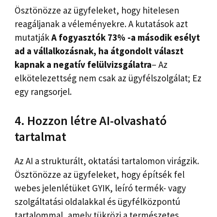
Ösztönözze az ügyfeleket, hogy hitelesen
reagáljanak a véleményekre. A kutatások azt
mutatják
A fogyasztók 73% -a második esélyt
ad a vállalkozásnak, ha átgondolt választ
kapnak a negatív felülvizsgálatra
– Az
elkötelezettség nem csak az ügyfélszolgálat; Ez
egy rangsorjel.
4. Hozzon létre AI-olvasható
tartalmat
Az AI a strukturált, oktatási tartalomon virágzik.
Ösztönözze az ügyfeleket, hogy építsék fel
webes jelenlétüket GYIK, leíró termék- vagy
szolgáltatási oldalakkal és ügyfélközpontú
tartalommal, amely tükrözi a természetes