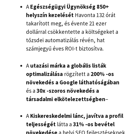
A
Egészségügyi Ügynökség 850+
helyszín kezelését
Havonta 132 órát
takarított meg, és évente 21 ezer
dollárral csökkentette a költségeket a
tőzsdei automatizálás révén, hat
számjegyű éves ROI-t biztosítva.
A
utazási márka a globális listák
optimalizálása
rögzített a
200% -os
növekedés a Google láthatóságában
és a
30x -szoros növekedés a
társadalmi elkötelezettségben
–
A
Kiskereskedelmi lánc, javítva a profil
teljességét
látta a
31% -os bevétel
növekedése
a helyi SEO fejlesztéseknek