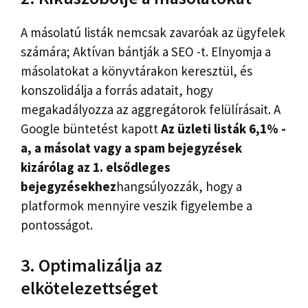
A másolatú listák nemcsak zavaróak az ügyfelek
számára; Aktívan bántják a SEO -t. Elnyomja a
másolatokat a könyvtárakon keresztül, és
konszolidálja a forrás adatait, hogy
megakadályozza az aggregátorok felülírásait. A
Google büntetést kapott
Az üzleti listák 6,1% -
a, a másolat vagy a spam bejegyzések
kizárólag az 1. elsődleges
bejegyzésekhez
hangsúlyozzák, hogy a
platformok mennyire veszik figyelembe a
pontosságot.
3. Optimalizálja az
elkötelezettséget