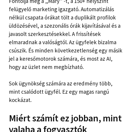
Fontolja meg a „Mary” -t, a 150+ helyszínt
felügyelő marketing igazgató. Automatizálás
nélkül csapata órákat tölt a duplikált profilok
üldözésével, a szezonális órák kijavításával és a
javasolt szerkesztésekkel. A frissítések
elmaradnak a valóságtól. Az ügyfelek bizalma
csúszik. És minden következetlenség egy másik
jel a keresőmotorok számára, és most az AI,
hogy az üzlet nem megbízható.
Sok ügynökség számára az eredmény több,
mint csalódott ügyfél. Ez egy magas rangú
kockázat.
Miért számít ez jobban, mint
valaha a fogyasztók