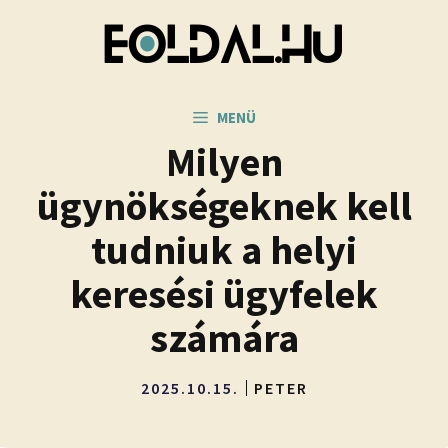
Kilépés
a
tartalomba
MENÜ
Milyen
ügynökségeknek kell
tudniuk a helyi
keresési ügyfelek
számára
2025.10.15.
PETER