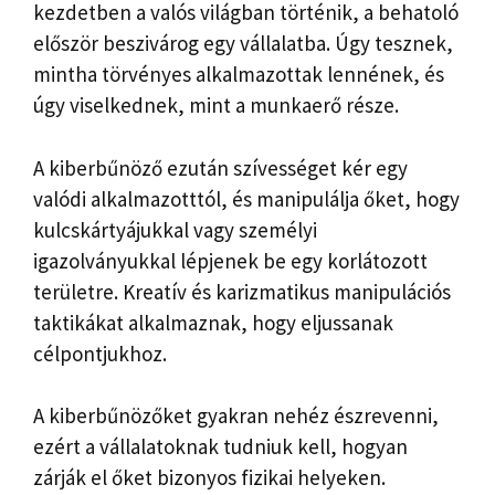
kezdetben a valós világban történik, a behatoló
először beszivárog egy vállalatba. Úgy tesznek,
mintha törvényes alkalmazottak lennének, és
úgy viselkednek, mint a munkaerő része.
A kiberbűnöző ezután szívességet kér egy
valódi alkalmazotttól, és manipulálja őket, hogy
kulcskártyájukkal vagy személyi
igazolványukkal lépjenek be egy korlátozott
területre. Kreatív és karizmatikus manipulációs
taktikákat alkalmaznak, hogy eljussanak
célpontjukhoz.
A kiberbűnözőket gyakran nehéz észrevenni,
ezért a vállalatoknak tudniuk kell, hogyan
zárják el őket bizonyos fizikai helyeken.