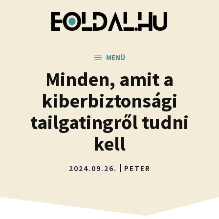
Kilépés
a
tartalomba
MENÜ
Minden, amit a
kiberbiztonsági
tailgatingről tudni
kell
2024.09.26.
PETER