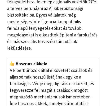
felügyelethez. Jelenleg a globális vezetők 27%-
a tervez beruházni az AI kiberbiztonsági
biztosítékaiba. Egyes vállalatok még
mesterséges intelligencia-kompatibilis
felhőalapú fenyegetés-tókat és további
megoldásokat is elkezdtek építeni a farokzárás
és más szociális tervezési támadások
leküzdésére.
Hasznos cikkek:
A kiberbűnözők által elkövetett csalások és
aljas sémák hosszú listájának egyike a
farokvágás. Védje meg digitális eszközeit, és
fegyverezze fel magát a csalások mögött
meghúzódó mechanizmusok ismeretében.
Íme hasznos cikkek, amelyek útmutatást