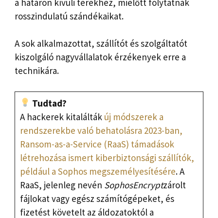
a határon kívüli terekhez, mielőtt folytatnák
rosszindulatú szándékaikat.
A sok alkalmazottat, szállítót és szolgáltatót
kiszolgáló nagyvállalatok érzékenyek erre a
technikára.
Tudtad?
A hackerek kitalálták
új módszerek a
rendszerekbe való behatolásra 2023-ban,
Ransom-as-a-Service (RaaS) támadások
létrehozása ismert kiberbiztonsági szállítók,
például a Sophos megszemélyesítésére
. A
RaaS, jelenleg nevén
SophosEncrypt
zárolt
fájlokat vagy egész számítógépeket, és
fizetést követelt az áldozatoktól a