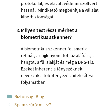
protokollal, és elavult védelmi szoftvert
használ. Mindkettő megbénítja a vállalat
kiberbiztonságát.
Milyen testrészt mérhet a
biometrikus szkenner?
A biometrikus szkenner felismeri a
retinát, az ujjlenyomatot, az aláírást, a
hangot, a fül alakját és még a DNS-t is.
Ezeket inherencia tényezőknek
nevezzük a többtényezős hitelesítési
folyamatban.
Kategória
Biztonság
,
Blog
Spam szűrő: mi ez?