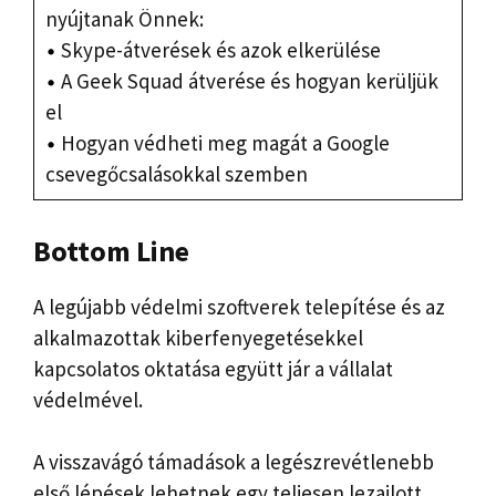
nyújtanak Önnek:
Skype-átverések és azok elkerülése
A Geek Squad átverése és hogyan kerüljük
el
Hogyan védheti meg magát a Google
csevegőcsalásokkal szemben
Bottom Line
A legújabb védelmi szoftverek telepítése és az
alkalmazottak kiberfenyegetésekkel
kapcsolatos oktatása együtt jár a vállalat
védelmével.
A visszavágó támadások a legészrevétlenebb
első lépések lehetnek egy teljesen lezajlott