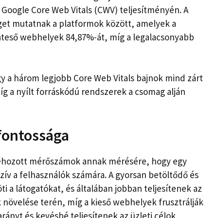
 Google Core Web Vitals (CWV) teljesítményén. A
get mutatnak a platformok között, amelyek a
áteső webhelyek 84,87%-át, míg a legalacsonyabb
y a három legjobb Core Web Vitals bajnok mind zárt
g a nyílt forráskódú rendszerek a csomag alján
 fontossága
étrehozott mérőszámok annak mérésére, hogy egy
zív a felhasználók számára. A gyorsan betöltődő és
a látogatókat, és általában jobban teljesítenek az
 növelése terén, míg a kieső webhelyek frusztrálják
arányt és kevésbé teljesítenek az üzleti célok