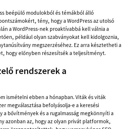
ess beépülő modulokból és témákból álló
pontszámokért, tény, hogy a WordPress az utolsó
lán a WordPress-nek proaktívabbá kell válnia a
etően, például olyan szabványokat kell kidolgoznia,
énytanúsítvány megszerzéséhez. Ez arra késztetheti a
, hogy előnyben részesítsék a teljesítményt.
zelő rendszerek a
m ismételni ebben a hónapban. Viták és viták
zer megválasztása befolyásolja-e a keresési
gy a bővítmények és a rugalmasság megkönnyíti a
ny azonban az, hogy az olyan privát platformok,