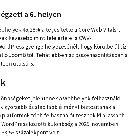
égzett a 6. helyen
bhelyek 46,28%-a teljesítette a Core Web Vitals-t.
ek kevesebb mint fele érte el a CWV-
WordPress gyenge helyezésénél, hogy körülbelül tíz
álló Joomlától. Tehát ebben az összehasonlításban a
ően utolsó is.
ok
lönbségeket jelentenek a webhelyek felhasználói
k gyorsabb és stabilabb élményt biztosítanak a
platformok több felhasználót tesznek ki a lassabb
a WordPress közötti különbség a 2025. novemberi
 38,59 százalékpont volt.