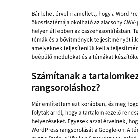
Bár lehet érvelni amellett, hogy a WordPr
ökoszisztémája okolható az alacsony CWV-
helyen áll ebben az összehasonlításban. Ta
témák és a bővítmények teljesítményét ill
amelyeknek teljesíteniük kell a teljesítm
beépülő modulokat és a témákat készítőket
Számítanak a tartalomke
rangsoroláshoz?
Már említettem ezt korábban, és meg fogo
folytak arról, hogy a tartalomkezelő rends
helyezéseket. Egyesek azzal érvelnek, ho
WordPress rangsorolását a Google-on. A té