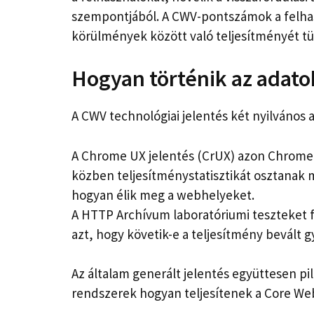
szempontjából. A CWV-pontszámok a felha
körülmények között való teljesítményét tü
Hogyan történik az adato
A CWV technológiai jelentés két nyilvános 
A Chrome UX jelentés (CrUX) azon Chrome-f
közben teljesítménystatisztikát osztanak m
hogyan élik meg a webhelyeket.
A HTTP Archívum laboratóriumi teszteket f
azt, hogy követik-e a teljesítmény bevált gy
Az általam generált jelentés együttesen pi
rendszerek hogyan teljesítenek a Core Web