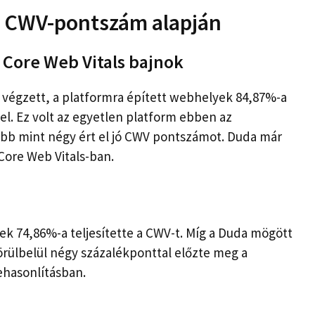
 CWV-pontszám alapján
​​Core Web Vitals bajnok
végzett, a platformra épített webhelyek 84,87%-a
el. Ez volt az egyetlen platform ebben az
öbb mint négy ért el jó CWV pontszámot. Duda már
 Core Web Vitals-ban.
ek 74,86%-a teljesítette a CWV-t. Míg a Duda mögött
körülbelül négy százalékponttal előzte meg a
ehasonlításban.