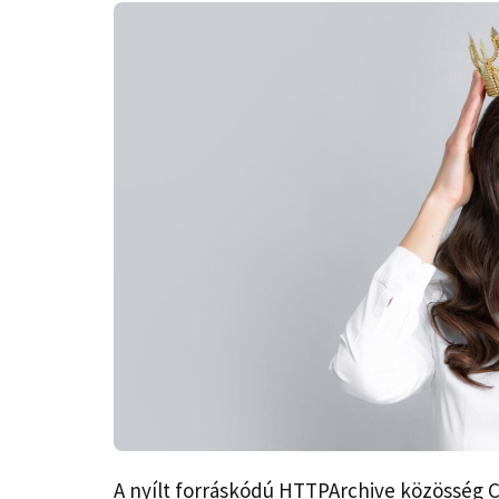
A nyílt forráskódú HTTPArchive közösség Co