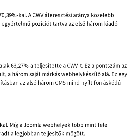
70,39%-kal. A CWV áteresztési aránya közelebb
 egyértelmű pozíciót tartva az első három kiadói
alak 63,27%-a teljesítette a CWV-t. Ez a pontszám az
lt, a három saját márkás webhelykészítő alá. Ez egy
ításban az alsó három CMS mind nyílt forráskódú
kal. Míg a Joomla webhelyek több mint fele
adt a legjobban teljesítők mögött.