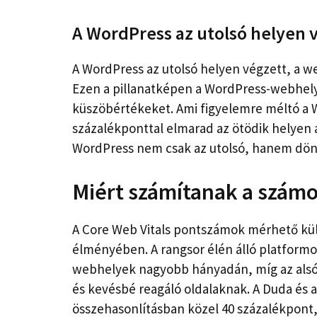
A WordPress az utolsó helyen v
A WordPress az utolsó helyen végzett, a we
Ezen a pillanatképen a WordPress-webhely
küszöbértékeket. Ami figyelemre méltó a 
százalékponttal elmarad az ötödik helyen 
WordPress nem csak az utolsó, hanem dönt
Miért számítanak a szám
A Core Web Vitals pontszámok mérhető kü
élményében. A rangsor élén álló platformo
webhelyek nagyobb hányadán, míg az alsó 
és kevésbé reagáló oldalaknak. A Duda és 
összehasonlításban közel 40 százalékpont,