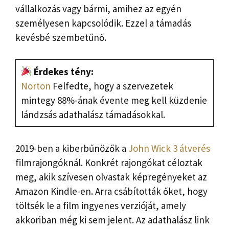
vállalkozás vagy bármi, amihez az egyén
személyesen kapcsolódik. Ezzel a támadás
kevésbé szembetűnő.
Érdekes tény:
Norton
Felfedte, hogy a szervezetek
mintegy 88%-ának évente meg kell küzdenie
lándzsás adathalász támadásokkal.
2019-ben a kiberbűnözők a
John Wick 3 átverés
filmrajongóknál. Konkrét rajongókat céloztak
meg, akik szívesen olvastak képregényeket az
Amazon Kindle-en. Arra csábították őket, hogy
töltsék le a film ingyenes verzióját, amely
akkoriban még ki sem jelent. Az adathalász link