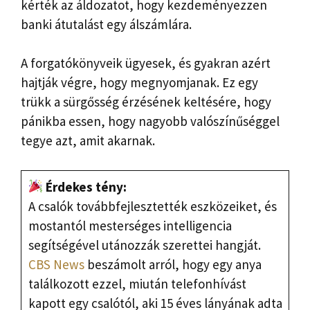
kérték az áldozatot, hogy kezdeményezzen
banki átutalást egy álszámlára.
A forgatókönyveik ügyesek, és gyakran azért
hajtják végre, hogy megnyomjanak. Ez egy
trükk a sürgősség érzésének keltésére, hogy
pánikba essen, hogy nagyobb valószínűséggel
tegye azt, amit akarnak.
Érdekes tény:
A csalók továbbfejlesztették eszközeiket, és
mostantól mesterséges intelligencia
segítségével utánozzák szerettei hangját.
CBS News
beszámolt arról, hogy egy anya
találkozott ezzel, miután telefonhívást
kapott egy csalótól, aki 15 éves lányának adta