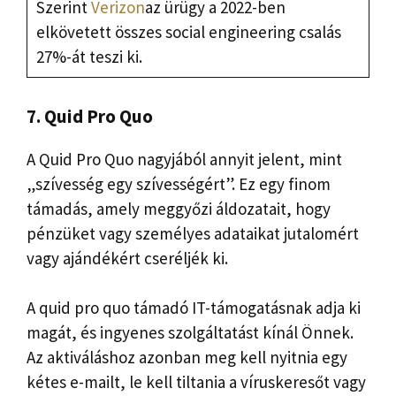
Szerint
Verizon
az ürügy a 2022-ben
elkövetett összes social engineering csalás
27%-át teszi ki.
7. Quid Pro Quo
A Quid Pro Quo nagyjából annyit jelent, mint
„szívesség egy szívességért”. Ez egy finom
támadás, amely meggyőzi áldozatait, hogy
pénzüket vagy személyes adataikat jutalomért
vagy ajándékért cseréljék ki.
A quid pro quo támadó IT-támogatásnak adja ki
magát, és ingyenes szolgáltatást kínál Önnek.
Az aktiváláshoz azonban meg kell nyitnia egy
kétes e-mailt, le kell tiltania a víruskeresőt vagy