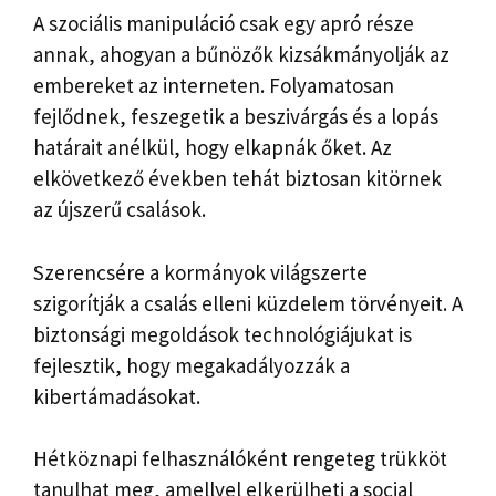
A szociális manipuláció csak egy apró része
annak, ahogyan a bűnözők kizsákmányolják az
embereket az interneten. Folyamatosan
fejlődnek, feszegetik a beszivárgás és a lopás
határait anélkül, hogy elkapnák őket. Az
elkövetkező években tehát biztosan kitörnek
az újszerű csalások.
Szerencsére a kormányok világszerte
szigorítják a csalás elleni küzdelem törvényeit. A
biztonsági megoldások technológiájukat is
fejlesztik, hogy megakadályozzák a
kibertámadásokat.
Hétköznapi felhasználóként rengeteg trükköt
tanulhat meg, amellyel elkerülheti a social