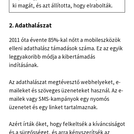
ki magát, és azt állította, hogy elrabolták.
2. Adathalászat
2011 óta évente 85%-kal nőtt a mobileszközök
elleni adathalász támadások száma. Ez az egyik
leggyakoribb módja a kibertámadás
indításának.
Az adathalászat megtévesztő webhelyeket, e-
maileket és szöveges üzeneteket használ. Az e-
mailek vagy SMS-kampányok egy nyomós
üzenetet és egy linket tartalmaznak.
Azért írták őket, hogy felkeltsék a kíváncsiságot
és a sürgősséget, és arra kényszerítsék az