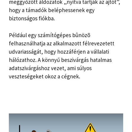
meggyőzött áldozatok „nyitva tartják az ajtót”,
hogy a támadók beléphessenek egy
biztonságos fiókba.
Például egy számítógépes bûnözõ
felhasználhatja az alkalmazott félrevezetett
udvariasságát, hogy hozzáférjen a vállalati
hálózathoz. A könnyű beszivárgás hatalmas
adatszivárgáshoz vezet, ami súlyos
veszteségeket okoz a cégnek.