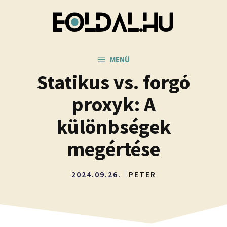
Kilépés
a
tartalomba
MENÜ
Statikus vs. forgó
proxyk: A
különbségek
megértése
2024.09.26.
PETER