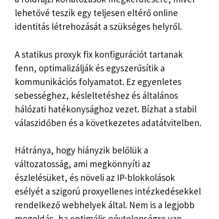
lehetővé teszik egy teljesen eltérő online
identitás létrehozását a szükséges helyről.
A statikus proxyk fix konfigurációt tartanak
fenn, optimalizálják és egyszerűsítik a
kommunikációs folyamatot. Ez egyenletes
sebességhez, késleltetéshez és általános
hálózati hatékonysághoz vezet. Bízhat a stabil
válaszidőben és a következetes adatátvitelben.
Hátránya, hogy hiányzik belőlük a
változatosság, ami megkönnyíti az
észlelésüket, és növeli az IP-blokkolások
esélyét a szigorú proxyellenes intézkedésekkel
rendelkező webhelyek által. Nem is a legjobb
megoldás, ha optimális névtelenségre van