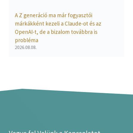
A Z generáció ma már fogyasztói
márkákként kezeli a Claude-ot és az
OpenAI-t, de a bizalom továbbra is
probléma
2026.08.08.