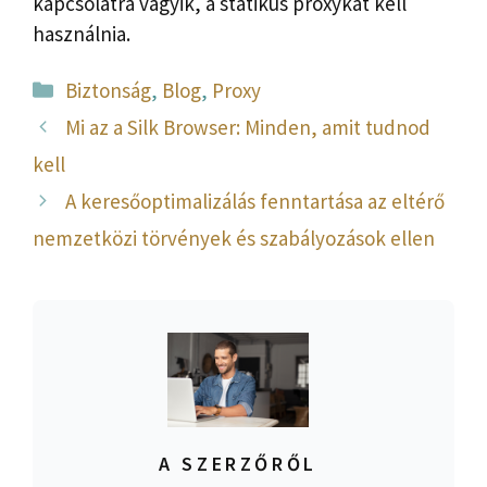
kapcsolatra vágyik, a statikus proxykat kell
használnia.
Kategória
Biztonság
,
Blog
,
Proxy
Mi az a Silk Browser: Minden, amit tudnod
kell
A keresőoptimalizálás fenntartása az eltérő
nemzetközi törvények és szabályozások ellen
A SZERZŐRŐL