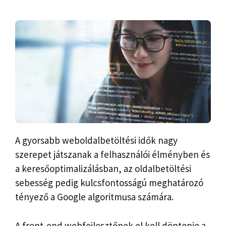
A gyorsabb weboldalbetöltési idők nagy
szerepet játszanak a felhasználói élményben és
a keresőoptimalizálásban, az oldalbetöltési
sebesség pedig kulcsfontosságú meghatározó
tényező a Google algoritmusa számára.
A front-end webfejlesztőnek el kell döntenie a