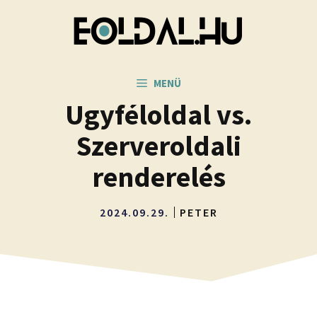
Kilépés
a
tartalomba
MENÜ
Ügyféloldal vs.
Szerveroldali
renderelés
2024.09.29.
PETER