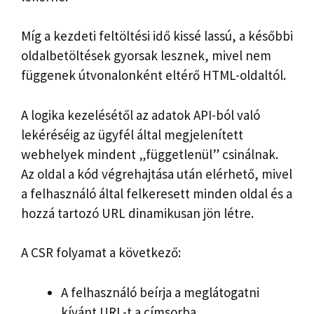
Míg a kezdeti feltöltési idő kissé lassú, a későbbi
oldalbetöltések gyorsak lesznek, mivel nem
függenek útvonalonként eltérő HTML-oldaltól.
A logika kezelésétől az adatok API-ból való
lekéréséig az ügyfél által megjelenített
webhelyek mindent „függetlenül” csinálnak.
Az oldal a kód végrehajtása után elérhető, mivel
a felhasználó által felkeresett minden oldal és a
hozzá tartozó URL dinamikusan jön létre.
A CSR folyamat a következő:
A felhasználó beírja a meglátogatni
kívánt URL-t a címsorba.