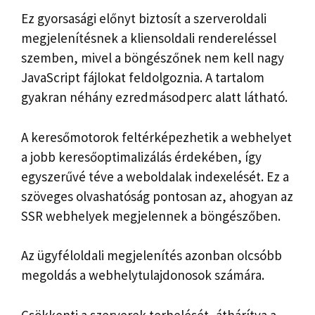
Ez gyorsasági előnyt biztosít a szerveroldali
megjelenítésnek a kliensoldali rendereléssel
szemben, mivel a böngészőnek nem kell nagy
JavaScript fájlokat feldolgoznia. A tartalom
gyakran néhány ezredmásodperc alatt látható.
A keresőmotorok feltérképezhetik a webhelyet
a jobb keresőoptimalizálás érdekében, így
egyszerűvé téve a weboldalak indexelését. Ez a
szöveges olvashatóság pontosan az, ahogyan az
SSR webhelyek megjelennek a böngészőben.
Az ügyféloldali megjelenítés azonban olcsóbb
megoldás a webhelytulajdonosok számára.
Csökkenti a szerverek terhelését, áthárítva a