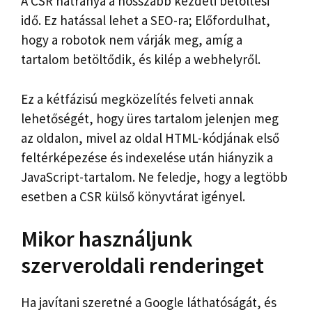
A CSR hátránya a hosszabb kezdeti betöltési
idő. Ez hatással lehet a SEO-ra; Előfordulhat,
hogy a robotok nem várják meg, amíg a
tartalom betöltődik, és kilép a webhelyről.
Ez a kétfázisú megközelítés felveti annak
lehetőségét, hogy üres tartalom jelenjen meg
az oldalon, mivel az oldal HTML-kódjának első
feltérképezése és indexelése után hiányzik a
JavaScript-tartalom. Ne feledje, hogy a legtöbb
esetben a CSR külső könyvtárat igényel.
Mikor használjunk
szerveroldali renderinget
Ha javítani szeretné a Google láthatóságát, és