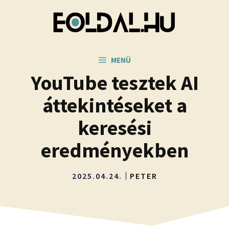
Kilépés
a
tartalomba
MENÜ
YouTube tesztek AI
áttekintéseket a
keresési
eredményekben
2025.04.24.
PETER