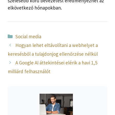
szélesebb körű bevezetést eredményezhet az
elkövetkező hónapokban.
Kategória
Social media
Hogyan lehet eltávolítani a webhelyet a
keresésből a tulajdonjog ellenőrzése nélkül
A Google AI áttekintései elérik a havi 1,5
milliárd felhasználót