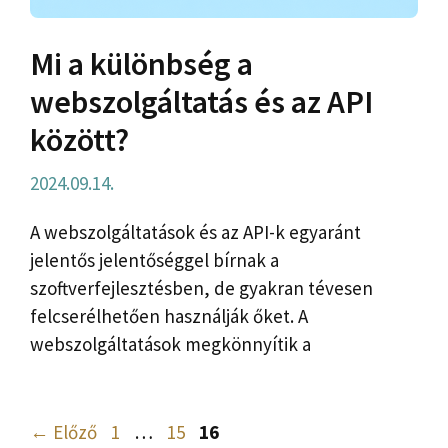
Mi a különbség a
webszolgáltatás és az API
között?
2024.09.14.
A webszolgáltatások és az API-k egyaránt
jelentős jelentőséggel bírnak a
szoftverfejlesztésben, de gyakran tévesen
felcserélhetően használják őket. A
webszolgáltatások megkönnyítik a
Oldal
Oldal
Oldal
←
Előző
1
…
15
16